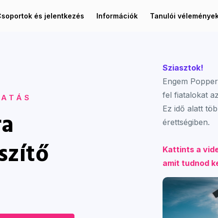
soportok és jelentkezés
Információk
Tanulói véleménye
Sziasztok!
Engem Popper 
fel fiatalokat a
TATÁS
Ez idő alatt tö
ra
érettségiben.
szítő
Kattints a vi
amit tudnod ke