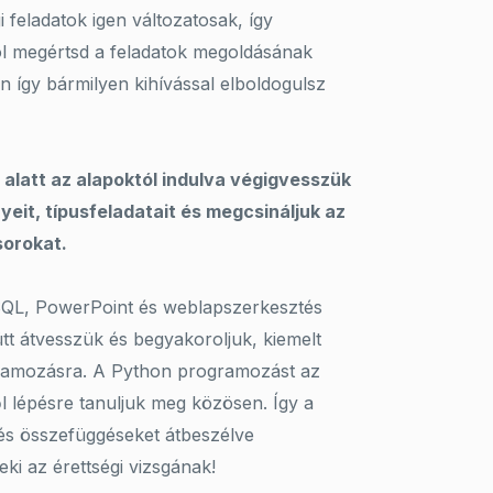
gi feladatok igen változatosak, így
ól megértsd a feladatok megoldásának
zen így bármilyen kihívással elboldogulsz
 alatt az alapoktól indulva végigvesszük
eit, típusfeladatait és megcsináljuk az
sorokat.
SQL, PowerPoint és weblapszerkesztés
tt átvesszük és begyakoroljuk, kiemelt
gramozásra. A Python programozást az
l lépésre tanuljuk meg közösen. Így a
és összefüggéseket átbeszélve
ki az érettségi vizsgának!