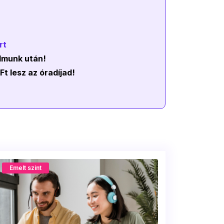
rt
almunk után!
t lesz az óradíjad!
Emelt szint