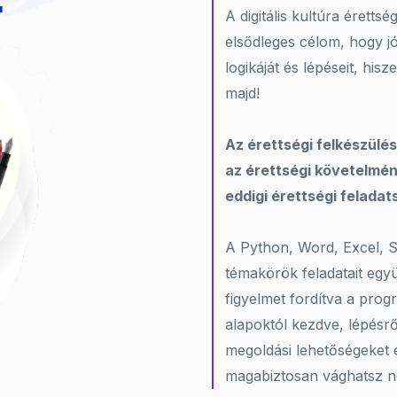
A digitális kultúra érettsé
elsődleges célom, hogy j
logikáját és lépéseit, his
majd!
Az érettségi felkészülés
az érettségi követelmény
eddigi érettségi feladat
A Python, Word, Excel, 
témakörök feladatait együ
figyelmet fordítva a pro
alapoktól kezdve, lépésrő
megoldási lehetőségeket 
magabiztosan vághatsz ne