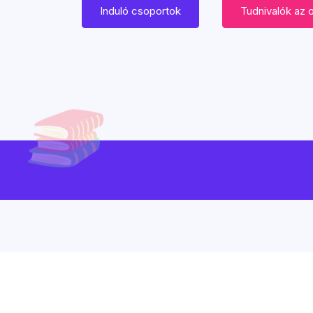
Induló csoportok
Tudnivalók az 