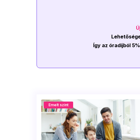
Ú
Lehetőséged
Így az óradíjból 5
Emelt szint