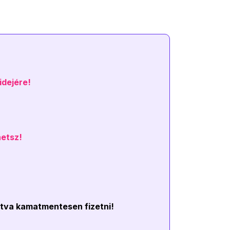
idejére!
hetsz!
ztva kamatmentesen fizetni!