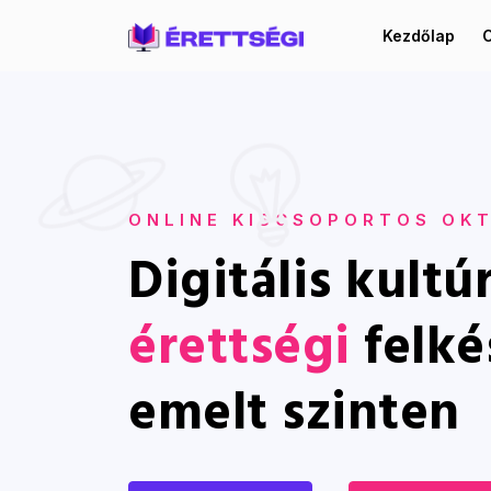
Kezdőlap
C
ONLINE KISCSOPORTOS OK
Digitális kultú
érettségi
felké
emelt szinten