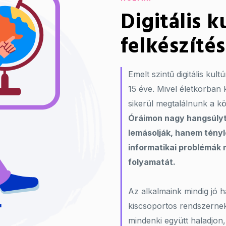
Digitális k
felkészítés
Emelt szintű digitális kult
15 éve. Mivel életkorban 
sikerül megtalálnunk a k
Óráimon nagy hangsúlyt 
lemásolják, hanem tény
informatikai problémák 
folyamatát.
Az alkalmaink mindig jó h
kiscsoportos rendszernek 
mindenki együtt haladjon