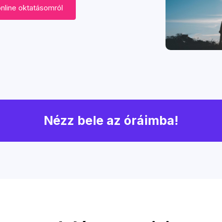
online oktatásomról
Nézz bele az óráimba!