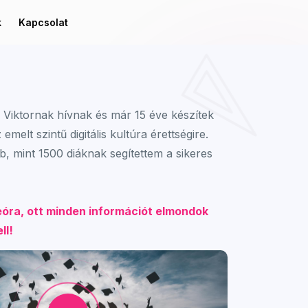
k
Kapcsolat
Viktornak hívnak és már 15 éve készítek
z emelt szintű digitális kultúra érettségire.
bb, mint 1500 diáknak segítettem a sikeres
deóra, ott minden információt elmondok
ll!