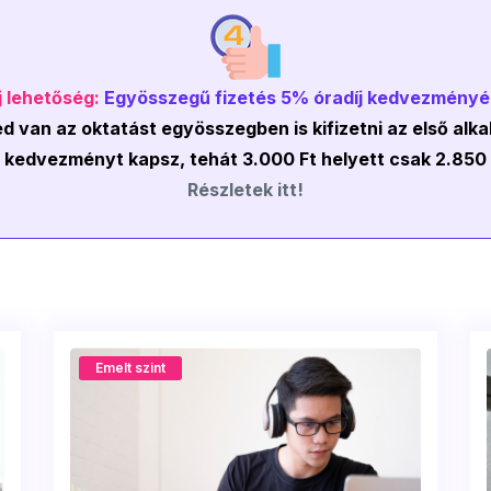
j lehetőség:
Egyösszegű fizetés 5% óradíj kedvezményé
 van az oktatást egyösszegben is kifizetni az első alk
% kedvezményt kapsz, tehát 3.000 Ft helyett csak 2.850 F
Részletek itt!
Emelt szint