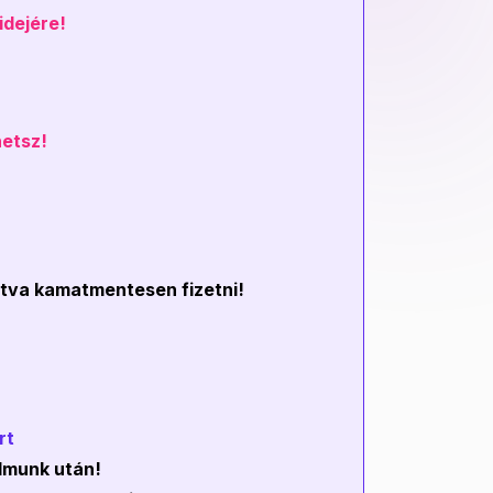
idejére!
hetsz!
ztva kamatmentesen fizetni!
rt
almunk után!