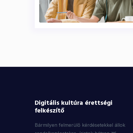
Digitális kultúra érettségi
felkészítő
Bármilyen felmerülő kérdésetekkel állok