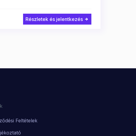
Részletek és jelentkezés
k
ződési Feltételek
ájékoztató