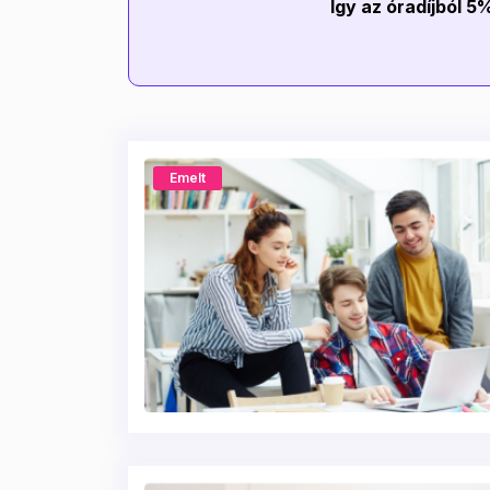
Így az óradíjból 5
Emelt