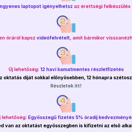
ingyenes laptopot igényelhetsz
az érettségi felkészülés 
en óráról kapsz
videófelvételt
, amit bármikor visszanéz
Új lehetőség:
12 havi kamatmentes részletfizetés
z oktatás díját sokkal előnyösebben, 12 hónapra szétos
Részletek itt!
j lehetőség:
Egyösszegű fizetés 5% óradíj kedvezményé
 van az oktatást egyösszegben is kifizetni az első alk